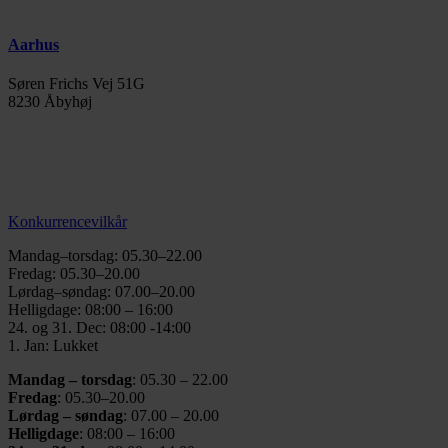
Aarhus
Søren Frichs Vej 51G
8230 Åbyhøj
info@thegymaarhus.dk
+45 28 266 966
Persondatapolitik
Konkurrencevilkår
Mandag–torsdag: 05.30–22.00
Fredag: 05.30–20.00
Lørdag–søndag: 07.00–20.00
Helligdage: 08:00 – 16:00
24. og 31. Dec: 08:00 -14:00
1. Jan: Lukket
Mandag – torsdag
: 05.30 – 22.00
Fredag
: 05.30–20.00
Lørdag – søndag
: 07.00 – 20.00
Helligdage
: 08:00 – 16:00