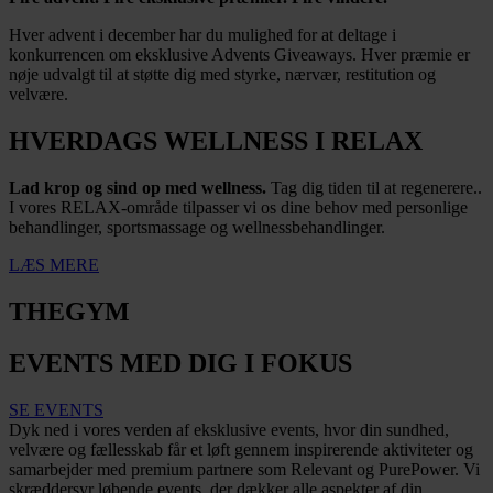
Hver advent i december har du mulighed for at deltage i
konkurrencen om eksklusive Advents Giveaways. Hver præmie er
nøje udvalgt til at støtte dig med styrke, nærvær, restitution og
velvære.
HVERDAGS WELLNESS I RELAX
Lad krop og sind op med wellness.
Tag dig tiden til at regenerere..
I vores RELAX-område tilpasser vi os dine behov med personlige
behandlinger, sportsmassage og wellnessbehandlinger.
LÆS MERE
THEGYM
EVENTS MED DIG I FOKUS
SE EVENTS
Dyk ned i vores verden af eksklusive events, hvor din sundhed,
velvære og fællesskab får et løft gennem inspirerende aktiviteter og
samarbejder med premium partnere som Relevant og PurePower. Vi
skræddersyr løbende events, der dækker alle aspekter af din