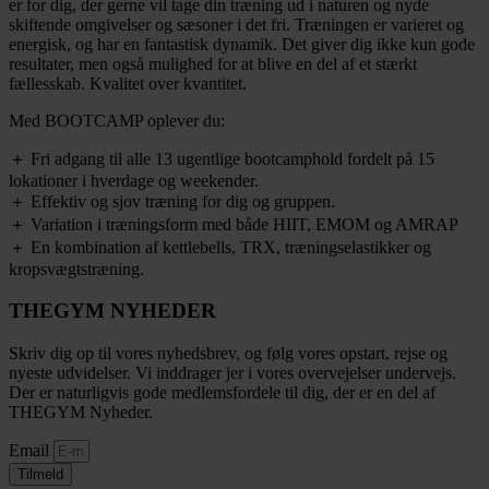
er for dig, der gerne vil tage din træning ud i naturen og nyde
skiftende omgivelser og sæsoner i det fri. Træningen er varieret og
energisk, og har en fantastisk dynamik. Det giver dig ikke kun gode
resultater, men også mulighed for at blive en del af et stærkt
fællesskab. Kvalitet over kvantitet.
Med BOOTCAMP oplever du:
＋ Fri adgang til alle 13 ugentlige bootcamphold fordelt på 15
lokationer i hverdage og weekender.
＋ Effektiv og sjov træning for dig og gruppen.
＋ Variation i træningsform med både HIIT, EMOM og AMRAP
＋ En kombination af kettlebells, TRX, træningselastikker og
kropsvægtstræning.
THEGYM NYHEDER
Skriv dig op til vores nyhedsbrev, og følg vores opstart, rejse og
nyeste udvidelser. Vi inddrager jer i vores overvejelser undervejs.
Der er naturligvis gode medlemsfordele til dig, der er en del af
THEGYM Nyheder.
Email
Tilmeld