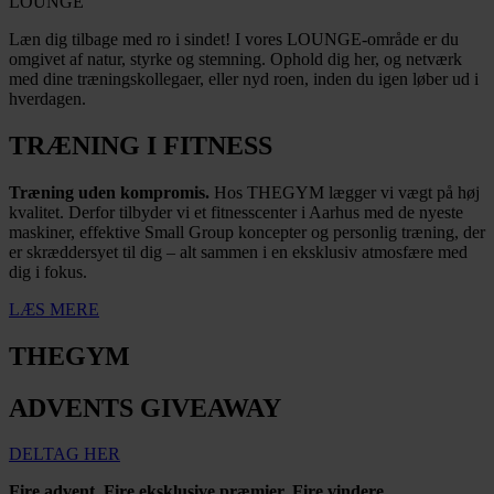
LOUNGE
Læn dig tilbage med ro i sindet! I vores LOUNGE-område er du
omgivet af natur, styrke og stemning. Ophold dig her, og netværk
med dine træningskollegaer, eller nyd roen, inden du igen løber ud i
hverdagen.
TRÆNING I FITNESS
Træning uden kompromis.
Hos THEGYM lægger vi vægt på høj
kvalitet. Derfor tilbyder vi et fitnesscenter i Aarhus med de nyeste
maskiner, effektive Small Group koncepter og personlig træning, der
er skræddersyet til dig – alt sammen i en eksklusiv atmosfære med
dig i fokus.
LÆS MERE
THEGYM
ADVENTS GIVEAWAY
DELTAG HER
Fire advent. Fire eksklusive præmier. Fire vindere.