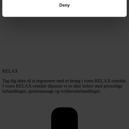
Deny
RELAX
Tag dig tiden til at regenerere med et besøg i vores RELAX-område.
I vores RELAX-område tilpasser vi os dine behov med personlige
behandlinger, sportsmassage og wellnessbehandlinger.