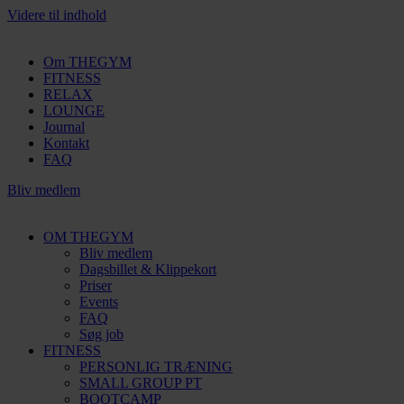
Videre til indhold
Om THEGYM
FITNESS
RELAX
LOUNGE
Journal
Kontakt
FAQ
Bliv medlem
OM THEGYM
Bliv medlem
Dagsbillet & Klippekort
Priser
Events
FAQ
Søg job
FITNESS
PERSONLIG TRÆNING
SMALL GROUP PT
BOOTCAMP