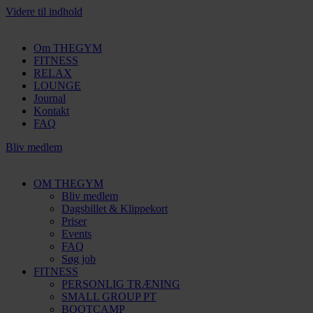
Videre til indhold
Om THEGYM
FITNESS
RELAX
LOUNGE
Journal
Kontakt
FAQ
Bliv medlem
OM THEGYM
Bliv medlem
Dagsbillet & Klippekort
Priser
Events
FAQ
Søg job
FITNESS
PERSONLIG TRÆNING
SMALL GROUP PT
BOOTCAMP