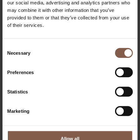
our social media, advertising and analytics partners who
Ét hus. Flere muligheder.
Oplev et træningsunivers, hvor fitness,
may combine it with other information that you’ve
bootcamp og recovery er samlet under ét tag. Hos THEGYM er
provided to them or that they’ve collected from your use
hver eneste detalje skabt for at understøtte din træning, dit velvære
og din udvikling.
of their services.
Som medlem får du adgang til moderne faciliteter, erfarne
specialister og et stærkt fællesskab – med friheden til at træne på den
måde, der passer bedst til dig.
Consent
Necessary
Selection
Fornavn
Efternavn
Email
Preferences
Telefon
Vælg medlemskab
Statistics
Marketing
Allow all