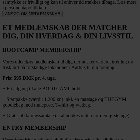
samtykke er frivilligt og kan til enhver tid trækkes tilbage. Læs mere
i persondatapolitikken.
ANSØG OM MEDLEMSSKAB
ET MEDLEMSKAB DER MATCHER
DIG, DIN HVERDAG & DIN LIVSSTIL
BOOTCAMP MEMBERSHIP
Vores udendørs medlemskab til dig, der ønsker varieret træning og
frisk luft på forskellige lokationer i Aarhus til din træning.
Pris: 595 DKK pr. 4. uge.
+ Fri adgang til alle BOOTCAMP hold.
+ Startpakke (værdi: 1.200 kr.) inkl. en massage og THEGYM-
goodiebag med mulepose, T-shirt og wetbag.
+ Gratis afklaringssamtale (skal bookes inden for den første uge).
ENTRY MEMBERSHIP
Vores klassiske medlemskab til dig, der ønsker fleksibilitet og