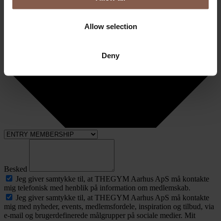
Allow selection
Deny
Besked
Jeg giver samtykke til, at THEGYM Aarhus ApS må kontakte
mig telefonisk med henblik på information om medlemskab.
Jeg giver samtykke til, at THEGYM Aarhus ApS må kontakte
mig med nyheder, events, medlemsfordele, inspiration og tilbud, via
e-mail og brugerdefinerede målgrupper på sociale medier. Mit