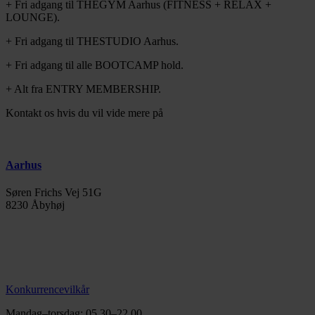
+ Fri adgang til THEGYM Aarhus (FITNESS + RELAX +
LOUNGE).
+ Fri adgang til THESTUDIO Aarhus.
+ Fri adgang til alle BOOTCAMP hold.
+ Alt fra ENTRY MEMBERSHIP.
Kontakt os hvis du vil vide mere på
+4528266966
Aarhus
Søren Frichs Vej 51G
8230 Åbyhøj
info@thegymaarhus.dk
+45 28 266 966
Persondatapolitik
Konkurrencevilkår
Mandag–torsdag: 05.30–22.00