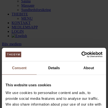
Sauna
Massage
Sundhedsforsikring
THEBITE
MENU
KONTAKT
MEDLEMSAPP
LOGIN
Bliv medlem
Consent
Details
About
This website uses cookies
BLIV MEDLEM HOS
We use cookies to personalise content and ads, to
provide social media features and to analyse our traffic.
THEGYM
We also share information about your use of our site with