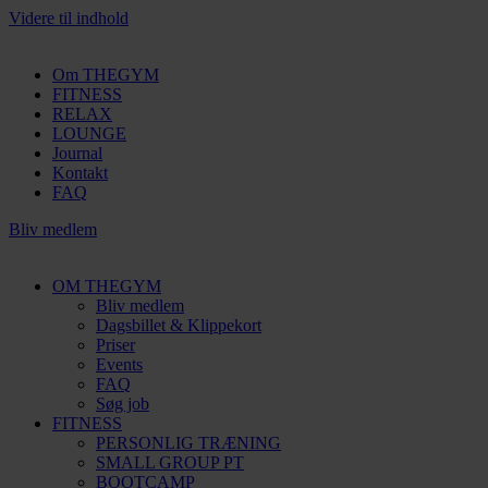
Videre til indhold
Om THEGYM
FITNESS
RELAX
LOUNGE
Journal
Kontakt
FAQ
Bliv medlem
OM THEGYM
Bliv medlem
Dagsbillet & Klippekort
Priser
Events
FAQ
Søg job
FITNESS
PERSONLIG TRÆNING
SMALL GROUP PT
BOOTCAMP