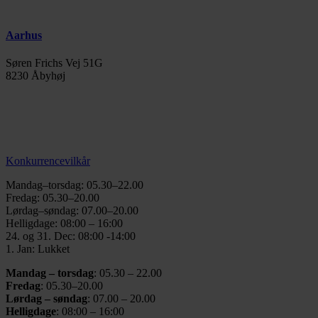
Aarhus
Søren Frichs Vej 51G
8230 Åbyhøj
info@thegymaarhus.dk
+45 28 266 966
Persondatapolitik
Konkurrencevilkår
Mandag–torsdag: 05.30–22.00
Fredag: 05.30–20.00
Lørdag–søndag: 07.00–20.00
Helligdage: 08:00 – 16:00
24. og 31. Dec: 08:00 -14:00
1. Jan: Lukket
Mandag – torsdag
: 05.30 – 22.00
Fredag
: 05.30–20.00
Lørdag – søndag
: 07.00 – 20.00
Helligdage
: 08:00 – 16:00