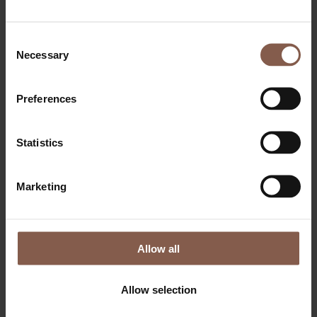
Consent
Necessary
Selection
Preferences
Statistics
OM THEGYM
Bliv medlem
Dagsbillet & Klippekort
Marketing
Priser
Events
FAQ
Søg job
FITNESS
Allow all
PERSONLIG TRÆNING
SMALL GROUP PT
BOOTCAMP
Allow selection
RELAX
Lounge