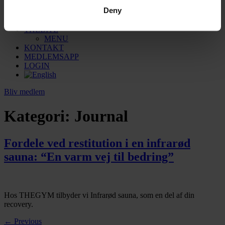
Sauna
Deny
Massage
Sundhedsforsikring
THEBITE
MENU
KONTAKT
MEDLEMSAPP
LOGIN
Bliv medlem
Kategori:
Journal
Fordele ved restitution i en infrarød
sauna: “En varm vej til bedring”
Hos THEGYM tilbyder vi Infrarød sauna, som en del af din
recovery.
←
Previous