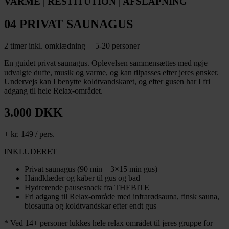
VARME | RESTITUTION | AFSLAPNING
04 PRIVAT SAUNAGUS
2 timer inkl. omklædning | 5-20 personer
En guidet privat saunagus. Oplevelsen sammensættes med nøje
udvalgte dufte, musik og varme, og kan tilpasses efter jeres ønsker.
Undervejs kan I benytte koldtvandskaret, og efter gusen har I fri
adgang til hele Relax-området.
3.000 DKK
+ kr. 149 / pers.
INKLUDERET
Privat saunagus (90 min – 3×15 min gus)
Håndklæder og kåber til gus og bad
Hydrerende pausesnack fra THEBITE
Fri adgang til Relax-område med infrarødsauna, finsk sauna,
biosauna og koldtvandskar efter endt gus
* Ved 14+ personer lukkes hele relax området til jeres gruppe for +