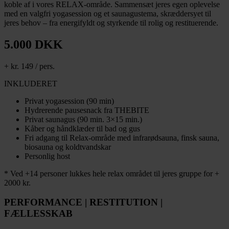
koble af i vores RELAX-område. Sammensæt jeres egen oplevelse
med en valgfri yogasession og et saunagustema, skræddersyet til
jeres behov – fra energifyldt og styrkende til rolig og restituerende.
5.000 DKK
+ kr. 149 / pers.
INKLUDERET
Privat yogasession (90 min)
Hydrerende pausesnack fra THEBITE
Privat saunagus (90 min. 3×15 min.)
Kåber og håndklæder til bad og gus
Fri adgang til Relax-område med infrarødsauna, finsk sauna,
biosauna og koldtvandskar
Personlig host
* Ved +14 personer lukkes hele relax området til jeres gruppe for +
2000 kr.
PERFORMANCE | RESTITUTION |
FÆLLESSKAB