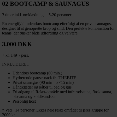
02 BOOTCAMP & SAUNAGUS
3 timer inkl. omklædning | 5-20 personer
En energifyldt udendørs bootcamp efterfulgt af en privat saunagus,
designet til at genoprette krop og sind. Den perfekte kombination for
teams, der ønsker både udfordring og velvære.
3.000 DKK
+ kr. 149 / pers.
INKLUDERET
Udendørs bootcamp (60 min.)
Hydrerende pausesnack fra THEBITE
Privat saunagus (90 min – 3×15 min)
Håndklæder og kåber til bad og gus
Fri adgang til Relax-område med infrarødsauna, finsk sauna,
biosauna og koldtvandskar
Personlig host
* Ved +14 personer lukkes hele relax området til jeres gruppe for +
2000 kr.