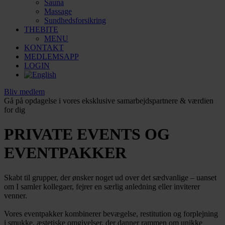
Sauna
Massage
Sundhedsforsikring
THEBITE
MENU
KONTAKT
MEDLEMSAPP
LOGIN
Bliv medlem
Gå på opdagelse i vores eksklusive samarbejdspartnere & værdien
for dig
PRIVATE EVENTS OG
EVENTPAKKER
Skabt til grupper, der ønsker noget ud over det sædvanlige – uanset
om I samler kollegaer, fejrer en særlig anledning eller inviterer
venner.
Vores eventpakker kombinerer bevægelse, restitution og forplejning
i smukke, æstetiske omgivelser, der danner rammen om unikke