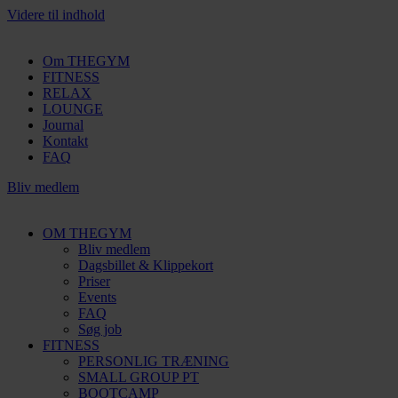
Videre til indhold
Om THEGYM
FITNESS
RELAX
LOUNGE
Journal
Kontakt
FAQ
Bliv medlem
OM THEGYM
Bliv medlem
Dagsbillet & Klippekort
Priser
Events
FAQ
Søg job
FITNESS
PERSONLIG TRÆNING
SMALL GROUP PT
BOOTCAMP