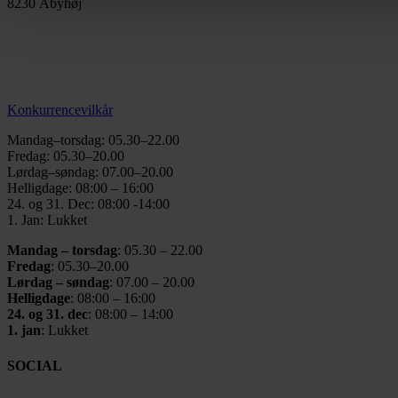
8230 Åbyhøj
info@thegymaarhus.dk
+45 28 266 966
Persondatapolitik
Konkurrencevilkår
Mandag–torsdag: 05.30–22.00
Fredag: 05.30–20.00
Lørdag–søndag: 07.00–20.00
Helligdage: 08:00 – 16:00
24. og 31. Dec: 08:00 -14:00
1. Jan: Lukket
Mandag – torsdag
: 05.30 – 22.00
Fredag
: 05.30–20.00
Lørdag – søndag
: 07.00 – 20.00
Helligdage
: 08:00 – 16:00
24. og 31. dec
: 08:00 – 14:00
1. jan
: Lukket
SOCIAL