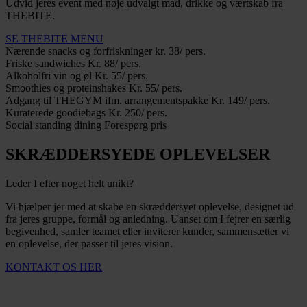
Udvid jeres event med nøje udvalgt mad, drikke og værtskab fra
THEBITE.
SE THEBITE MENU
Nærende snacks og forfriskninger
kr. 38/ pers.
Friske sandwiches
Kr. 88/ pers.
Alkoholfri vin og øl
Kr. 55/ pers.
Smoothies og proteinshakes
Kr. 55/ pers.
Adgang til THEGYM ifm. arrangementspakke
Kr. 149/ pers.
Kuraterede goodiebags
Kr. 250/ pers.
Social standing dining
Forespørg pris
SKRÆDDERSYEDE OPLEVELSER
Leder I efter noget helt unikt?
Vi hjælper jer med at skabe en skræddersyet oplevelse, designet ud
fra jeres gruppe, formål og anledning. Uanset om I fejrer en særlig
begivenhed, samler teamet eller inviterer kunder, sammensætter vi
en oplevelse, der passer til jeres vision.
KONTAKT OS HER