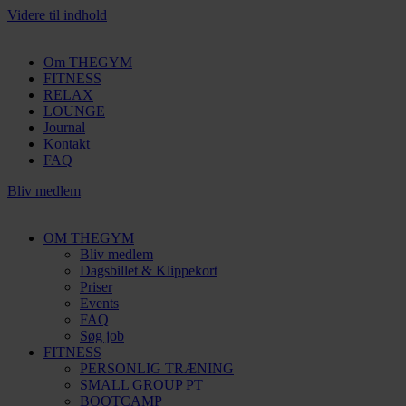
Videre til indhold
Om THEGYM
FITNESS
RELAX
LOUNGE
Journal
Kontakt
FAQ
Bliv medlem
OM THEGYM
Bliv medlem
Dagsbillet & Klippekort
Priser
Events
FAQ
Søg job
FITNESS
PERSONLIG TRÆNING
SMALL GROUP PT
BOOTCAMP