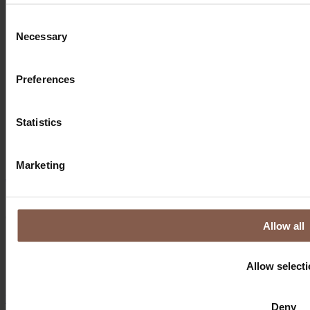
Consent
Necessary
Selection
Preferences
Statistics
Marketing
Aarhus
Søren Frichs Vej 51G
8230 Åbyhøj
Allow all
info@thegymaarhus.dk
+45 28 266 966
Allow select
Persondatapolitik
Konkurrencevilkår
Deny