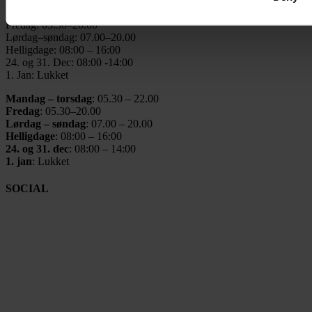
Mandag–torsdag: 05.30–22.00
Fredag: 05.30–20.00
Lørdag–søndag: 07.00–20.00
Helligdage: 08:00 – 16:00
24. og 31. Dec: 08:00 -14:00
1. Jan: Lukket
Mandag – torsdag
: 05.30 – 22.00
Fredag
: 05.30–20.00
Lørdag – søndag
: 07.00 – 20.00
Helligdage
: 08:00 – 16:00
24. og 31. dec
: 08:00 – 14:00
1. jan
: Lukket
SOCIAL
Instagram
Facebook
LinkedIn