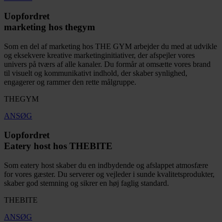
Uopfordret
marketing hos thegym
Som en del af marketing hos THE GYM arbejder du med at udvikle
og eksekvere kreative marketinginitiativer, der afspejler vores
univers på tværs af alle kanaler. Du formår at omsætte vores brand
til visuelt og kommunikativt indhold, der skaber synlighed,
engagerer og rammer den rette målgruppe.
THEGYM
ANSØG
Uopfordret
Eatery host hos THEBITE
Som eatery host skaber du en indbydende og afslappet atmosfære
for vores gæster. Du serverer og vejleder i sunde kvalitetsprodukter,
skaber god stemning og sikrer en høj faglig standard.
THEBITE
ANSØG