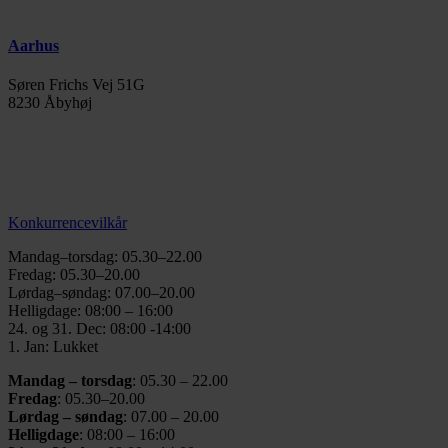
Aarhus
Søren Frichs Vej 51G
8230 Åbyhøj
info@thegymaarhus.dk
+45 28 266 966
Persondatapolitik
Konkurrencevilkår
Mandag–torsdag: 05.30–22.00
Fredag: 05.30–20.00
Lørdag–søndag: 07.00–20.00
Helligdage: 08:00 – 16:00
24. og 31. Dec: 08:00 -14:00
1. Jan: Lukket
Mandag – torsdag
: 05.30 – 22.00
Fredag
: 05.30–20.00
Lørdag – søndag
: 07.00 – 20.00
Helligdage
: 08:00 – 16:00