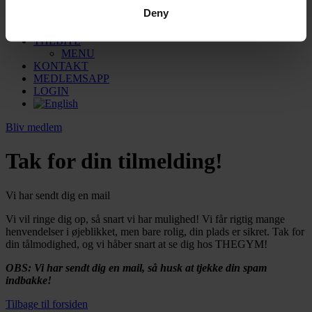
Sauna
Deny
Massage
Sundhedsforsikring
THEBITE
MENU
KONTAKT
MEDLEMSAPP
LOGIN
Bliv medlem
Tak for din tilmelding!
Vi har sendt dig en mail
Vi vil ringe dig op, så snart vi har mulighed! Vi får rigtig mange
henvendelser i øjeblikket, men bare rolig, din plads er sikret. Tak for
din tålmodighed, og vi håber snart at se dig hos THEGYM!
OBS: Vi har sendt dig en mail, så husk at tjekke din spam
indbakke!
Tilbage til forsiden