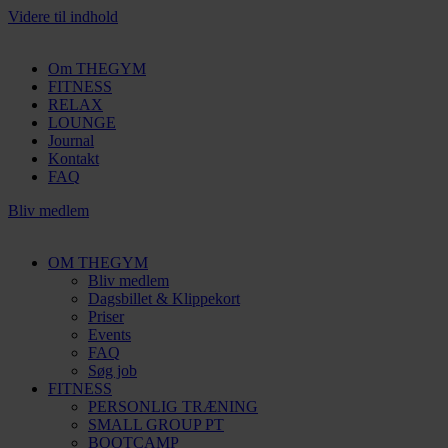
Videre til indhold
Om THEGYM
FITNESS
RELAX
LOUNGE
Journal
Kontakt
FAQ
Bliv medlem
OM THEGYM
Bliv medlem
Dagsbillet & Klippekort
Priser
Events
FAQ
Søg job
FITNESS
PERSONLIG TRÆNING
SMALL GROUP PT
BOOTCAMP