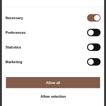
Consent
Necessary
Selection
Preferences
Statistics
OM THEGYM
Bliv medlem
Dagsbillet & Klippekort
Marketing
Priser
Events
FAQ
Søg job
FITNESS
Allow all
PERSONLIG TRÆNING
SMALL GROUP PT
BOOTCAMP
Allow selection
RELAX
Lounge